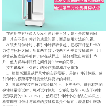
在使用中有很多人反应引伸计夹不紧，是不是质量有问
题，其实不是引伸计的质量问题，而是使用方法的问题。
在装夹引伸计时，将引伸计轻轻拿起，把标距杆垫片卡在
力臂与标杆之间，压紧两力臂，使两刀刃垂直接触试样，用
弹簧或橡皮筋将引伸计绑在试样上，装好后取出标距杆垫
片，使力臂与标距杆之间保持0.5mm的间隙。
拉力试验机
上引伸计的操作步骤和注意事项：
1、根据所测量试样尺寸的实际需要，调整引伸计标距。使
引伸计的标距等于所测量试样要求的标距。
2、将试样安装在拉力试验机的上、下夹头中。进行材料的
弹性模量测试时，可对试样施加一定的初载荷（相应于弹性
变形载荷的5％～10％）。然后把引伸计小心地装在试样上，
检查调整引伸计与试样的接触松紧是否适宜，表盘指针转动