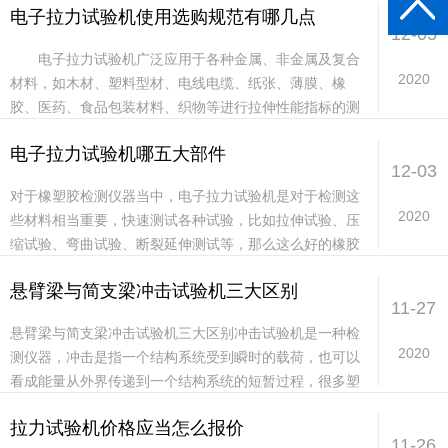
电子拉力试验机使用选购规范有哪几点
速...
12-05
电子拉力试验机广泛应用于各种金属、非金属及复合
2020
材料，如木材、塑料型材、电线电缆、纸张、薄膜、橡
胶、医药、食品包装材料、织物等进行拉伸性能指标的测
试，同时可根据用户提供的国内、国际标准定做各种试验
电子拉力试验机哪五大部件
数...
12-03
对于橡塑胶检测仪器当中，电子拉力试验机是对于检测这
2020
些材料相当重要，快速测试各种试验，比如拉伸试验、压
缩试验、弯曲试验、断裂延伸测试等，那么这么好的橡胶
拉伸试验机有哪些组成部分？这几部分质量如何影响到
悬臂梁与简支梁冲击试验机三大区别
拉...
11-27
悬臂梁与简支梁冲击试验机三大区别冲击试验机是一种检
2020
测仪器，冲击是指一个结构系统受到瞬时的载荷，也可以
看成能量从外界传递到一个结构系统的短暂过程，很多塑
料的检测各种标准，冲击能量就是其中的检测标准，常
拉力试验机价格应当怎么报价
用...
11-26