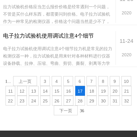
拉力试验机价格应当怎么报价价格是经常遇到一个问题，
2020
不管是买什么样东西，都需要问到价格。电子拉力试验机
作为一种常见的检测仪器，价格这个问题当然是少不了，
价格不同，直接影响到采购者的购买，毕竟每个公司都
电子拉力试验机使用调试注意4个细节
有...
11-24
电子拉力试验机使用调试注意4个细节拉力机是常见的拉力
2020
检测仪器一种，拉力试验机是用来针对各种材料进行仪器
设备静载、拉伸、压缩、弯曲、剪切、撕裂、剥离等力学
性能试验用的机械加力的试验机，适用于塑料板材、管...
上一页
3
4
5
6
7
8
9
10
1...
11
12
13
14
15
16
17
18
19
20
21
22
23
24
25
26
27
28
29
30
31
32
下一页
36