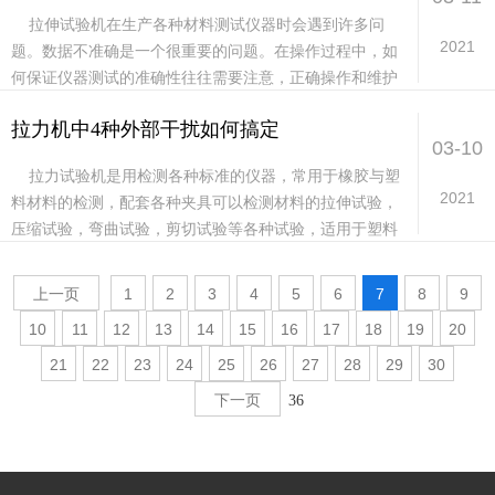
拉伸试验机在生产各种材料测试仪器时会遇到许多问
2021
题。数据不准确是一个很重要的问题。在操作过程中，如
何保证仪器测试的准确性往往需要注意，正确操作和维护
拉力机非常重要。 ...
拉力机中4种外部干扰如何搞定
03-10
拉力试验机是用检测各种标准的仪器，常用于橡胶与塑
2021
料材料的检测，配套各种夹具可以检测材料的拉伸试验，
压缩试验，弯曲试验，剪切试验等各种试验，适用于塑料
板材、管材、异型材，塑料...
上一页
1
2
3
4
5
6
7
8
9
10
11
12
13
14
15
16
17
18
19
20
21
22
23
24
25
26
27
28
29
30
下一页
36