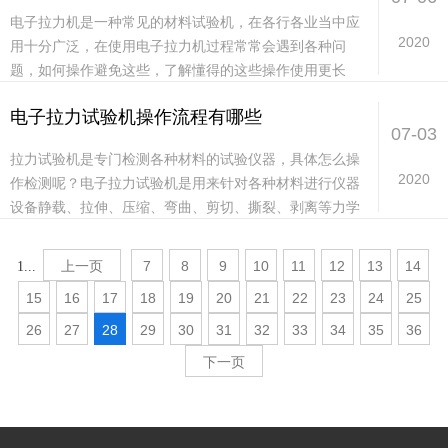
电子拉力机是一种常见的材料试验机，在各行各业当中应
2020
用十分广泛，在使用电子拉力机过程常常会遇到各种问
题，如何操作避免这些，了解懂得的这些操作使用更长
久。拉力试验机适用于塑料板材、管材、异型材，塑料薄
电子拉力试验机操作流程有哪些
膜及...
07-03
拉力试验机是专门检测各种材料的试验仪器，具体怎么操
2020
作检测呢？电子拉力试验机是用来针对各种材料进行仪器
设备静载、拉伸、压缩、弯曲、剪切、撕裂、剥离等力学
性能试验用的机械加力的试验机，适用于塑料板材、管
材...
上一页
7
8
9
10
11
12
13
14
1...
15
16
17
18
19
20
21
22
23
24
25
26
27
28
29
30
31
32
33
34
35
36
下一页