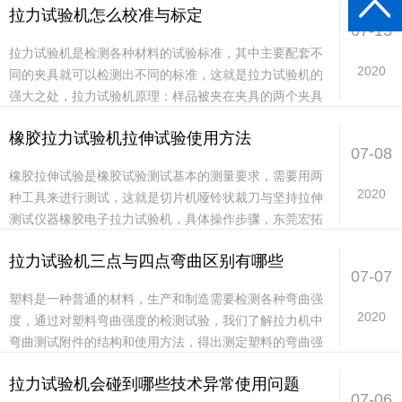
拉力试验机怎么校准与标定
思...
07-13
拉力试验机是检测各种材料的试验标准，其中主要配套不
2020
同的夹具就可以检测出不同的标准，这就是拉力试验机的
强大之处，拉力试验机原理：样品被夹在夹具的两个夹具
之间，并且两个夹具相对移动。通过位于活动夹具上的
橡胶拉力试验机拉伸试验使用方法
力...
07-08
橡胶拉伸试验是橡胶试验测试基本的测量要求，需要用两
2020
种工具来进行测试，这就是切片机哑铃状裁刀与坚持拉伸
测试仪器橡胶电子拉力试验机，具体操作步骤，东莞宏拓
仪器为你介绍一番：橡胶测试需要用到哑铃状试验形
拉力试验机三点与四点弯曲区别有哪些
状，...
07-07
塑料是一种普通的材料，生产和制造需要检测各种弯曲强
2020
度，通过对塑料弯曲强度的检测试验，我们了解拉力机中
弯曲测试附件的结构和使用方法，得出测定塑料的弯曲强
度、弯曲弹性模量和应力-应变曲线。拉力试验机只要配...
拉力试验机会碰到哪些技术异常使用问题
07-06